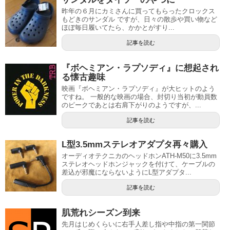
昨年の６月にカミさんに買ってもらったクロックス
もどきのサンダル ですが、日々の散歩や買い物など
ほぼ毎日履いてたら、かかとがすり...
記事を読む
『ボヘミアン・ラプソディ』に想起され
る懐古趣味
映画『ボヘミアン・ラプソディ』が大ヒットのよう
ですね。 一般的な映画の場合、封切り当初が動員数
のピークであとは右肩下がりのようですが、...
記事を読む
L型3.5mmステレオアダプタ再々購入
オーディオテクニカのヘッドホンATH-M50に3.5mm
ステレオヘッドホンジャックを付けて、ケーブルの
差込が邪魔にならないようにL型アダプタ...
記事を読む
肌荒れシーズン到来
先月はじめくらいに右手人差し指や中指の第一関節