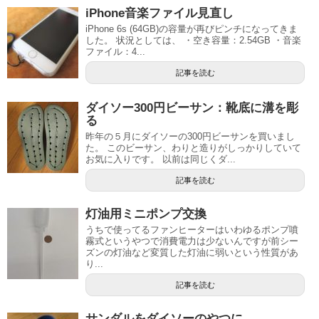
iPhone音楽ファイル見直し
iPhone 6s (64GB)の容量が再びピンチになってきま
した。 状況としては、 ・空き容量：2.54GB ・音楽
ファイル：4...
記事を読む
ダイソー300円ビーサン：靴底に溝を彫
る
昨年の５月にダイソーの300円ビーサンを買いまし
た。 このビーサン、わりと造りがしっかりしていて
お気に入りです。 以前は同じくダ...
記事を読む
灯油用ミニポンプ交換
うちで使ってるファンヒーターはいわゆるポンプ噴
霧式というやつで消費電力は少ないんですが前シー
ズンの灯油など変質した灯油に弱いという性質があ
り...
記事を読む
サンダルをダイソーのやつに