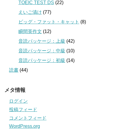
TOEIC TEST DS
(22)
えいご漬け
(77)
ビッグ・ファット・キャット
(8)
瞬間英作文
(12)
音読パッケージ：上級
(42)
音読パッケージ：中級
(10)
音読パッケージ：初級
(14)
読書
(44)
メタ情報
ログイン
投稿フィード
コメントフィード
WordPress.org