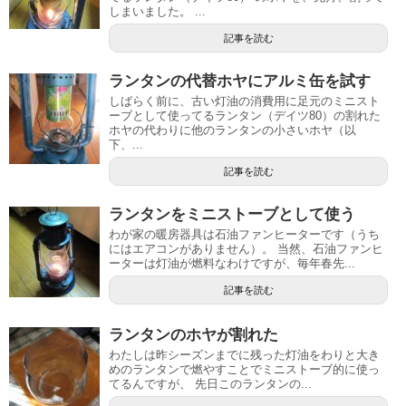
しまいました。 ...
記事を読む
ランタンの代替ホヤにアルミ缶を試す
しばらく前に、古い灯油の消費用に足元のミニスト
ーブとして使ってるランタン（デイツ80）の割れた
ホヤの代わりに他のランタンの小さいホヤ（以
下、...
記事を読む
ランタンをミニストーブとして使う
わが家の暖房器具は石油ファンヒーターです（うち
にはエアコンがありません）。 当然、石油ファンヒ
ーターは灯油が燃料なわけですが、毎年春先...
記事を読む
ランタンのホヤが割れた
わたしは昨シーズンまでに残った灯油をわりと大き
めのランタンで燃やすことでミニストーブ的に使っ
てるんですが、 先日このランタンの...