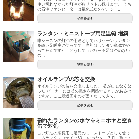
使い切れなかった灯油が数リットル残ります。 うち
の石油ファンヒーターは気化式なので、シー...
記事を読む
ランタン・ミニストーブ用足温箱 増築
昨シーズンの灯油の用途としてハリケーンランタン
を軽い足暖房に使ってて、当初はランタン単体でや
ってたんですが、どうしてもパワー不足は否めない
の...
記事を読む
オイルランプの芯を交換
オイルランプの芯を交換しました。 芯が出せなくな
った バーナーには芯の長さを調整するネジがあるの
ですが、ここ最近回すのが固くなってきて、...
記事を読む
割れたランタンのホヤをミニホヤと空き
缶で対処
古い灯油の消費用に足元のミニストーブとして使っ
てるランタン（デイツ80） のホヤを、先月、割って