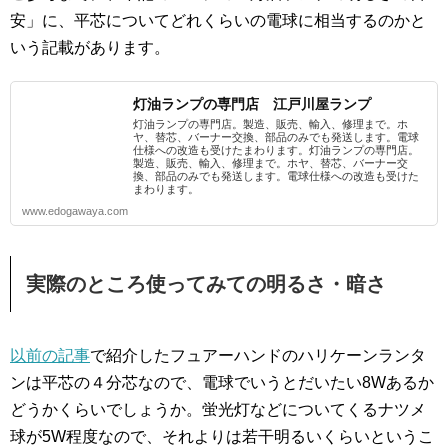
安」に、平芯についてどれくらいの電球に相当するのかと
いう記載があります。
灯油ランプの専門店 江戸川屋ランプ
灯油ランプの専門店。製造、販売、輸入、修理まで。ホ
ヤ、替芯、バーナー交換、部品のみでも発送します。電球
仕様への改造も受けたまわります。灯油ランプの専門店。
製造、販売、輸入、修理まで。ホヤ、替芯、バーナー交
換、部品のみでも発送します。電球仕様への改造も受けた
まわります。
www.edogawaya.com
実際のところ使ってみての明るさ・暗さ
以前の記事
で紹介したフュアーハンドのハリケーンランタ
ンは平芯の４分芯なので、電球でいうとだいたい8Wあるか
どうかくらいでしょうか。蛍光灯などについてくるナツメ
球が5W程度なので、それよりは若干明るいくらいというこ