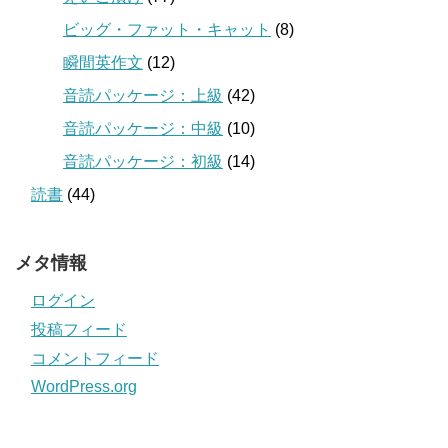
ビッグ・ファット・キャット
(8)
瞬間英作文
(12)
音読パッケージ：上級
(42)
音読パッケージ：中級
(10)
音読パッケージ：初級
(14)
読書
(44)
メタ情報
ログイン
投稿フィード
コメントフィード
WordPress.org