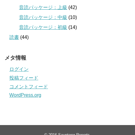
音読パッケージ：上級
(42)
音読パッケージ：中級
(10)
音読パッケージ：初級
(14)
読書
(44)
メタ情報
ログイン
投稿フィード
コメントフィード
WordPress.org
© 2016
Saunterer Reports
.