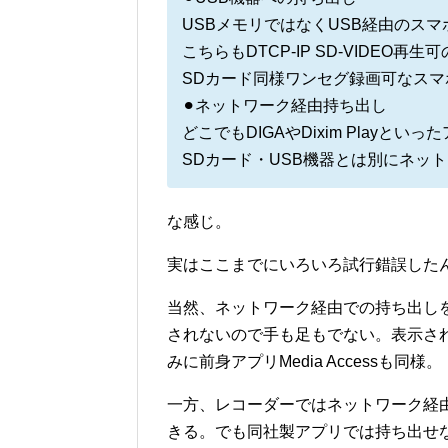
USBメモリではなくUSB経由のス
こちらもDTCP-IP SD-VIDEO
SDカード同様ワンセグ録画可なス
⚫︎ネットワーク経由持ち出し
どこでもDIGAやDixim Playと
SDカード・USB機器とは別にネッ
な感じ。
実はここまでにいろいろ試行錯誤した
当然、ネットワーク経由での持ち出しを
されないので手も足もでない。表示さ
みに前身アプリMedia Accessも同様。
一方、レコーダーではネットワーク経
きる。でも同社製アプリでは持ち出せ