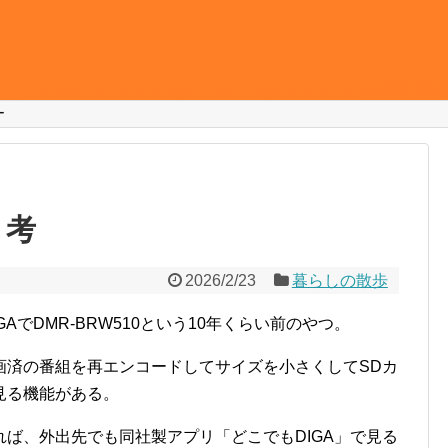
ー
・考
2026/2/23
暮らしの散歩
IGAでDMR-BRW510という10年くらい前のやつ。
画済の番組を再エンコードしてサイズを小さくしてSDカ
見る機能がある。
ば、外出先でも同社製アプリ「どこでもDIGA」で見る