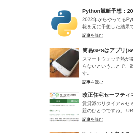
Python競艇予想：2
2022年からやってるP
報を元に予想した結果で
記事を読む
簡易GPSはアプリ(See
スマートウォッチ熱が
らないということで、
す...
記事を読む
改正住宅セーフティ
賃貸派のリタイア＆セ
題のひとつですね。 U
記事を読む