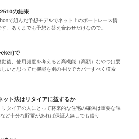
02510の結果
ythonで組んだ予想モデルでネット上のボートレース情
す。あくまでも予想と答え合わせだけなので...
ker)で
発動後、使用頻度を考えると高機能（高額）なやつは要
欲しいと思ってた機能を別の手段でカバーすべく模索
ネット法はリタイアに益するか
ミリタイアの人にとって将来的な住宅の確保は重要な課
Rなど十分な貯蓄があれば保証人無しでも借り...