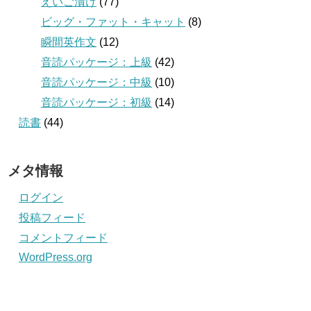
えいご漬け
(77)
ビッグ・ファット・キャット
(8)
瞬間英作文
(12)
音読パッケージ：上級
(42)
音読パッケージ：中級
(10)
音読パッケージ：初級
(14)
読書
(44)
メタ情報
ログイン
投稿フィード
コメントフィード
WordPress.org