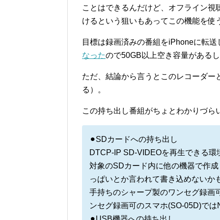
ことはできるんだけど、オフライン視
けるという狙いもあってこの機能を使
目標は録画済みの番組をiPhoneに転
なった
ので50GB以上空き容量がある
ただ、結論から言うとこのレコーダー
る）。
この持ち出し番組がちょとわかりづら
⚫︎SDカードへの持ち出し
DTCP-IP SD-VIDEOを再生で
対象のSDカード内に他の機器で作成し
っぱいとか言われて書き込めないか
手持ちのシャープ製のワンセグ録画可の
ンセグ録画可のスマホ(SO-05D)
⚫︎USB機器への持ち出し