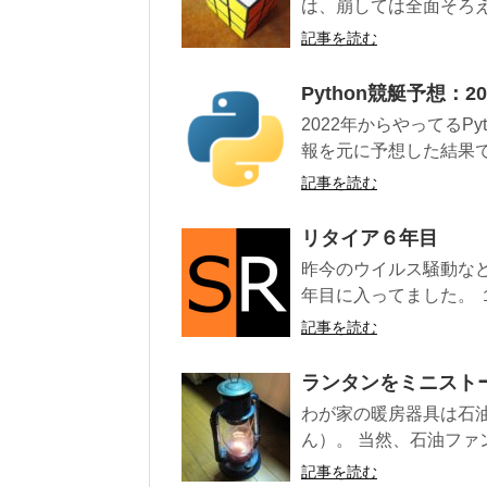
は、崩しては全面そろえ
記事を読む
Python競艇予想：2
2022年からやってるP
報を元に予想した結果で
記事を読む
リタイア６年目
昨今のウイルス騒動な
年目に入ってました。 １
記事を読む
ランタンをミニスト
わが家の暖房器具は石
ん）。 当然、石油ファ
記事を読む