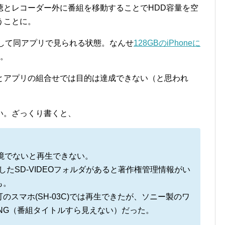
聴とレコーダー外に番組を移動することでHDD容量を空
うことに。
送して同アプリで見られる状態。なんせ
128GBのiPhoneに
し。
とアプリの組合せでは目的は達成できない（と思われ
い。ざっくり書くと、
きる環境でないと再生できない。
たSD-VIDEOフォルダがあると著作権管理情報がい
も。
スマホ(SH-03C)では再生できたが、ソニー製のワ
ではNG（番組タイトルすら見えない）だった。