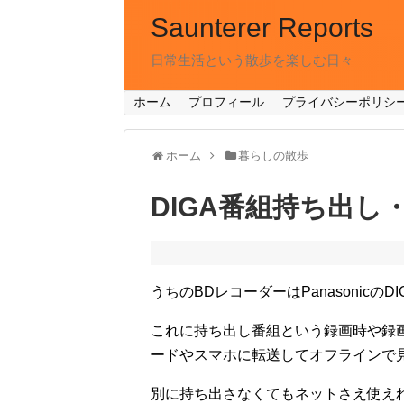
Saunterer Reports
日常生活という散歩を楽しむ日々
ホーム
プロフィール
プライバシーポリシ
ホーム
暮らしの散歩
DIGA番組持ち出し
うちのBDレコーダーはPanasonicのD
これに持ち出し番組という録画時や録
ードやスマホに転送してオフラインで
別に持ち出さなくてもネットさえ使えれ