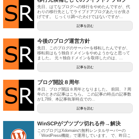
先日、はてなブログへの移行をやめたんですが、代
わりの移行先としてライブドアブログあたりが良さ
げです。 じっくり調べたわけではないですが...
記事を読む
今後のブログ運営方針
先日、このブログのサーバーを移転したんですが、
移転前はもう独自ドメインをやめようかなと思って
ました。 元々独自ドメインを取得したのは、...
記事を読む
ブログ開設８周年
本日、ブログ開設８周年となりました。 前回、７周
年のときの記事はこちら。 この記事の時点の記事数
が1,789、本記事執筆時点での...
記事を読む
WinSCPがブツブツ切れる件→解決
このブログはXdomainの無料レンタルサーバーの
「WordPress機能」で運用しています。 で、昨日こ