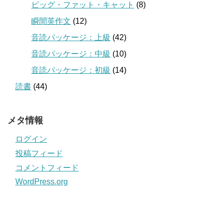
ビッグ・ファット・キャット
(8)
瞬間英作文
(12)
音読パッケージ：上級
(42)
音読パッケージ：中級
(10)
音読パッケージ：初級
(14)
読書
(44)
メタ情報
ログイン
投稿フィード
コメントフィード
WordPress.org