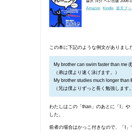
森沢 洋介 ベレ出版 2006-10
Amazon
Kindle
楽天ブッ
この本に下記のような例文がありまし
My brother can swim faster than me (
I
（弟は僕より速く泳げます。）
My brother studies much longer than
（兄は僕よりずっと長く勉強します
わたしはこの「than」のあとに「I」
した。
前者の場合はかっこ付きなので、「I