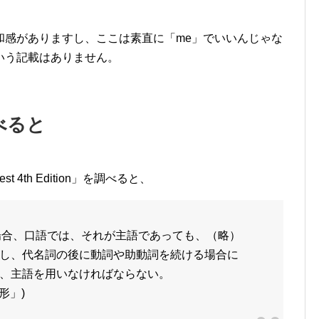
和感がありますし、ここは素直に「me」でいいんじゃな
という記載はありません。
べると
4th Edition」を調べると、
く場合、口語では、それが主語であっても、（略）
し、代名詞の後に動詞や助動詞を続ける場合に
、主語を用いなければならない。
の形」)