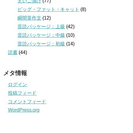
えいご漬け
(77)
ビッグ・ファット・キャット
(8)
瞬間英作文
(12)
音読パッケージ：上級
(42)
音読パッケージ：中級
(10)
音読パッケージ：初級
(14)
読書
(44)
メタ情報
ログイン
投稿フィード
コメントフィード
WordPress.org