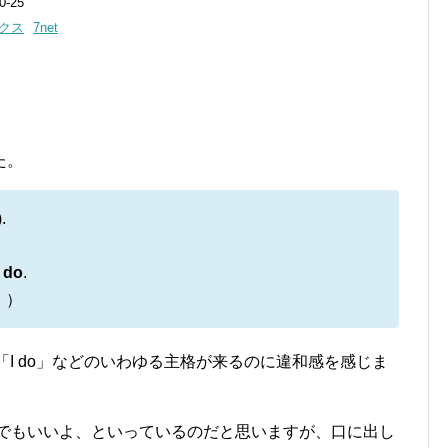
-25
クス
7net
た。
).
I do
.
。）
や「I do」などのいわゆる主格が来るのに違和感を感じま
」でもいいよ、といっているのだと思いますが、口に出し