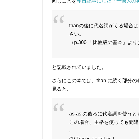
同じことを
昨日記事にした『一億人の
thanの後に代名詞がくる場合は目
さい。
（p.300 「比較級の基本」より
と記載されていました。
さらにこの本では、than に続く部分
見ると、
as-as の後ろに代名詞を使う
この場合、主格を使っても間違
.
(1) Tom is as tall as I.