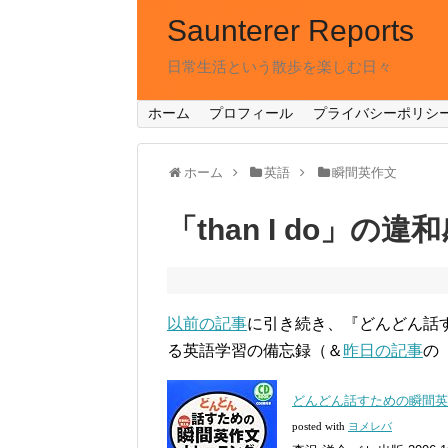
Saunterer Reports
日常生活という散歩を楽しむ日々
ホーム
プロフィール
プライバシーポリシ
ホーム
英語
瞬間英作文
「than I do」の
以前の記事
に引き続き、『どんどん話
る英語学習の備忘録（＆
昨日の記事
の
どんどん話すための瞬間英作文
posted with
ヨメレバ