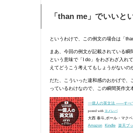
「than me」でいい
というわけで、この例文の場合は「tha
まあ、今回の例文が記載されている瞬
という意味で「I do」をわざわざ入
えてどうこう考えてもしょうがないの
だた、こういった違和感のおかげで、
っているわけなので、この瞬間英作文
一億人の英文法 ――す
posted with
ヨメレバ
大西 泰斗,ポール・マクベイ ナ
Amazon
Kindle
楽天ブ