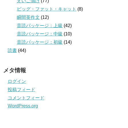
えいご漬け
(77)
ビッグ・ファット・キャット
(8)
瞬間英作文
(12)
音読パッケージ：上級
(42)
音読パッケージ：中級
(10)
音読パッケージ：初級
(14)
読書
(44)
メタ情報
ログイン
投稿フィード
コメントフィード
WordPress.org