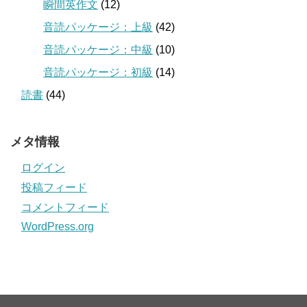
瞬間英作文
(12)
音読パッケージ：上級
(42)
音読パッケージ：中級
(10)
音読パッケージ：初級
(14)
読書
(44)
メタ情報
ログイン
投稿フィード
コメントフィード
WordPress.org