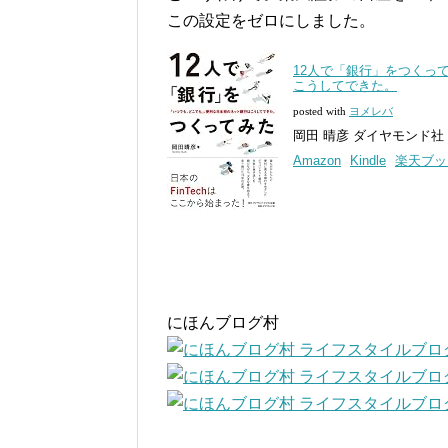
この設定をゼロにしました。
12人で「銀行」をつくっ
こうしてできた。
posted with
ヨメレバ
岡田 晴彦 ダイヤモンド社 20
Amazon
Kindle
楽天ブッ
にほんブログ村