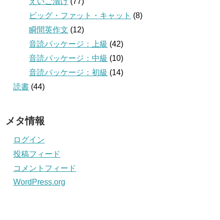
えいご漬け
(77)
ビッグ・ファット・キャット
(8)
瞬間英作文
(12)
音読パッケージ：上級
(42)
音読パッケージ：中級
(10)
音読パッケージ：初級
(14)
読書
(44)
メタ情報
ログイン
投稿フィード
コメントフィード
WordPress.org