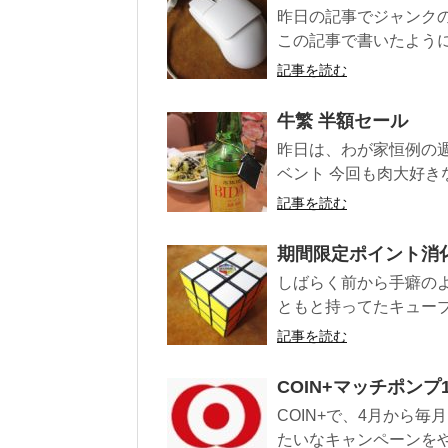
昨日の記事でジャンクの
この記事で書いたように、
記事を読む
牛繁 半額セール
昨日は、わが家恒例の
ベント 今回も肉大好きな
記事を読む
期間限定ポイント消化
しばらく前から手癖の
ともと持ってたキューブ
記事を読む
COIN+マッチポンプ
COIN+で、4月から
たいなキャンペーンをや