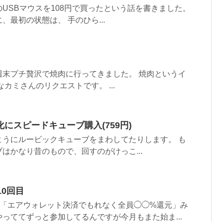
USBマウスを108円で買ったという話を書きました。
最初の状態は、 手のひら...
週末プチ贅沢で焼肉に行ってきました。 焼肉というイ
カミさんのリクエストです。 ...
にスピードキューブ購入(759円)
ようにルービックキューブをまわしてたりします。 も
はかなり昔のもので、回すのがけっこ...
10回目
毎月「エアウォレット決済でもれなく全員◯◯%還元」み
っててずっと参加してるんですが今月もまた始ま...