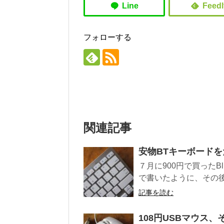
フォローする
関連記事
安物BTキーボード
７月に900円で買ったB
で書いたように、その後も
記事を読む
108円USBマウス、