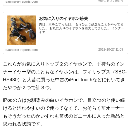
2019-11-17 09:09
saunterer-reports.com
お気に入りのイヤホン紛失
先日、車をこすった日、 もうひとつ残念なことをやってま
した。 お気に入りのイヤホンを紛失してました。 インナー
イヤ...
2019-10-27 11:09
saunterer-reports.com
これらがお気に入りトップ２のイヤホンで、手持ちのイン
ナーイヤー型のまともなイヤホンは、フィリップス（SBC-
HS480）と大昔に買った中古のiPod Touchなどに付いてき
たやつが２つで計３つ。
iPodの方はお馴染みの白いイヤホンで、目立つのと使い続
けると汚れやすいので使ってなくて、おそらく前オーナー
もそうだったのかいずれも筒状のビニールに入った新品と
思われる状態です。