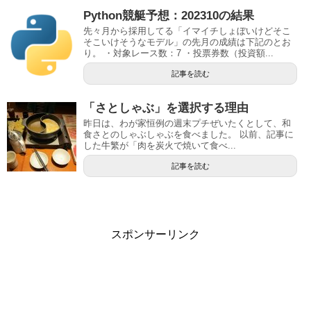
Python競艇予想：202310の結果
先々月から採用してる「イマイチしょぼいけどそこ
そこいけそうなモデル」の先月の成績は下記のとお
り。 ・対象レース数：7 ・投票券数（投資額...
記事を読む
「さとしゃぶ」を選択する理由
昨日は、わが家恒例の週末プチぜいたくとして、和
食さとのしゃぶしゃぶを食べました。 以前、記事に
した牛繁が「肉を炭火で焼いて食べ...
記事を読む
スポンサーリンク