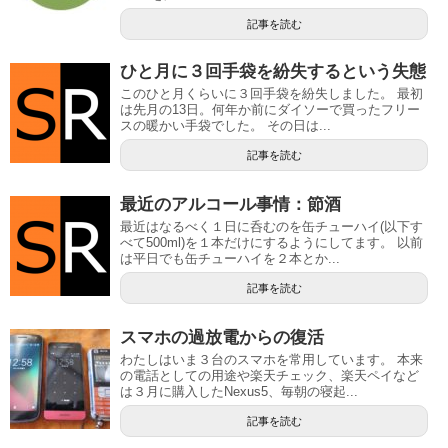
記事を読む
ひと月に３回手袋を紛失するという失態
このひと月くらいに３回手袋を紛失しました。 最初
は先月の13日。何年か前にダイソーで買ったフリー
スの暖かい手袋でした。 その日は...
記事を読む
最近のアルコール事情：節酒
最近はなるべく１日に呑むのを缶チューハイ(以下す
べて500ml)を１本だけにするようにしてます。 以前
は平日でも缶チューハイを２本とか...
記事を読む
スマホの過放電からの復活
わたしはいま３台のスマホを常用しています。 本来
の電話としての用途や楽天チェック、楽天ペイなど
は３月に購入したNexus5、毎朝の寝起...
記事を読む