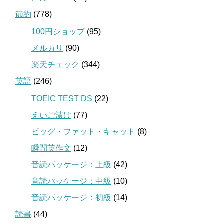
節約
(778)
100円ショップ
(95)
メルカリ
(90)
楽天チェック
(344)
英語
(246)
TOEIC TEST DS
(22)
えいご漬け
(77)
ビッグ・ファット・キャット
(8)
瞬間英作文
(12)
音読パッケージ：上級
(42)
音読パッケージ：中級
(10)
音読パッケージ：初級
(14)
読書
(44)