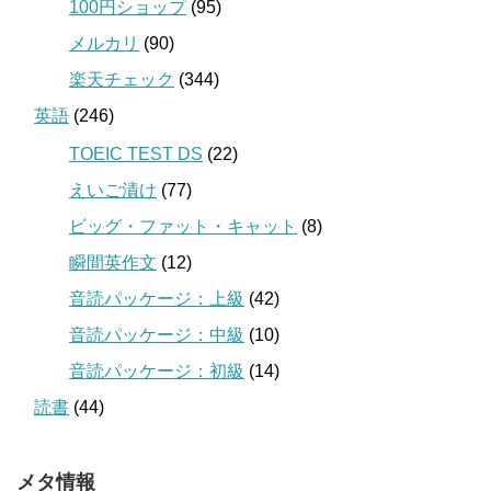
100円ショップ
(95)
メルカリ
(90)
楽天チェック
(344)
英語
(246)
TOEIC TEST DS
(22)
えいご漬け
(77)
ビッグ・ファット・キャット
(8)
瞬間英作文
(12)
音読パッケージ：上級
(42)
音読パッケージ：中級
(10)
音読パッケージ：初級
(14)
読書
(44)
メタ情報