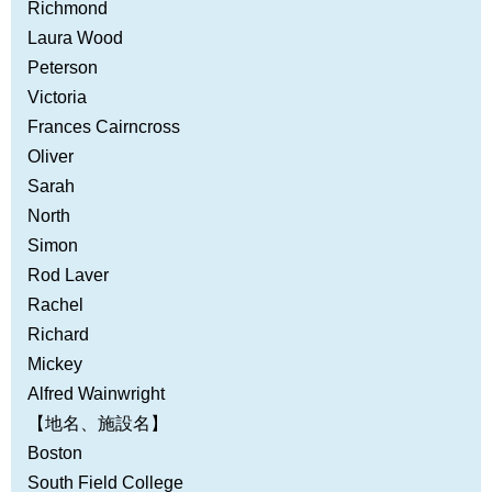
Richmond
Laura Wood
Peterson
Victoria
Frances Cairncross
Oliver
Sarah
North
Simon
Rod Laver
Rachel
Richard
Mickey
Alfred Wainwright
【地名、施設名】
Boston
South Field College