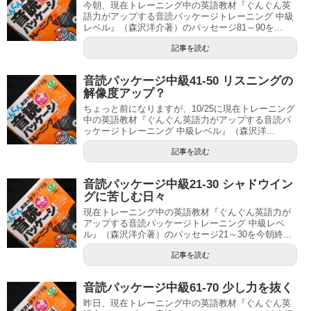
今朝、現在トレーニング中の英語教材『ぐんぐん英
語力がアップする音読パッケージトレーニング 中級
レベル』（森沢洋介著）のパッセージ81～90を...
記事を読む
音読パッケージ中級41-50 リスニングの
解像度アップ？
ちょっと前になりますが、10/25に現在トレーニング
中の英語教材『ぐんぐん英語力がアップする音読パ
ッケージトレーニング 中級レベル』（森沢洋...
記事を読む
音読パッケージ中級21-30 シャドウイン
グに苦しむ日々
現在トレーニング中の英語教材『ぐんぐん英語力が
アップする音読パッケージトレーニング 中級レベ
ル』（森沢洋介著）のパッセージ21～30を今朝終...
記事を読む
音読パッケージ中級61-70 少し力を抜く
昨日、現在トレーニング中の英語教材『ぐんぐん英