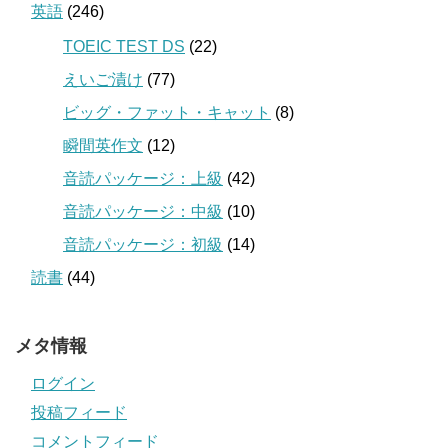
英語
(246)
TOEIC TEST DS
(22)
えいご漬け
(77)
ビッグ・ファット・キャット
(8)
瞬間英作文
(12)
音読パッケージ：上級
(42)
音読パッケージ：中級
(10)
音読パッケージ：初級
(14)
読書
(44)
メタ情報
ログイン
投稿フィード
コメントフィード