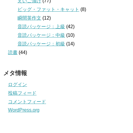
えいご漬け
(77)
ビッグ・ファット・キャット
(8)
瞬間英作文
(12)
音読パッケージ：上級
(42)
音読パッケージ：中級
(10)
音読パッケージ：初級
(14)
読書
(44)
メタ情報
ログイン
投稿フィード
コメントフィード
WordPress.org