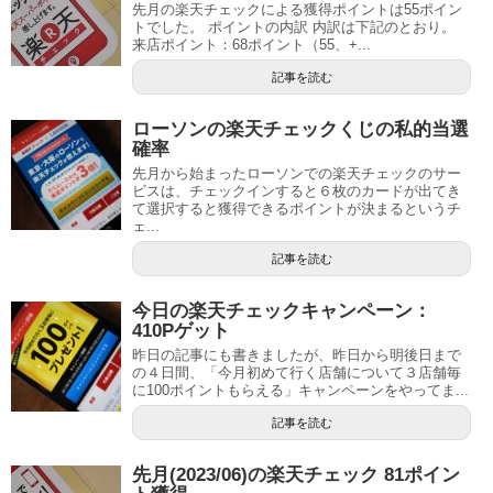
先月の楽天チェックによる獲得ポイントは55ポイン
トでした。 ポイントの内訳 内訳は下記のとおり。
来店ポイント：68ポイント（55、+...
記事を読む
ローソンの楽天チェックくじの私的当選
確率
先月から始まったローソンでの楽天チェックのサー
ビスは、チェックインすると６枚のカードが出てき
て選択すると獲得できるポイントが決まるというチ
ェ...
記事を読む
今日の楽天チェックキャンペーン：
410Pゲット
昨日の記事にも書きましたが、昨日から明後日まで
の４日間、「今月初めて行く店舗について３店舗毎
に100ポイントもらえる」キャンペーンをやってま...
記事を読む
先月(2023/06)の楽天チェック 81ポイン