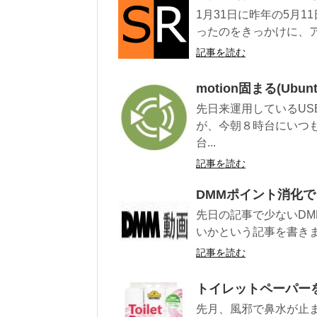
1月31日に昨年の5月
ったのをきっかけに、ア
記事を読む
motion固まる(Ubunt
先日来運用しているUS
が、今朝８時台にいつ
台...
記事を読む
DMMポイント消化
先日の記事で少ないDM
いかという記事を書きま
記事を読む
トイレットペーパー
先月、風邪で鼻水が止