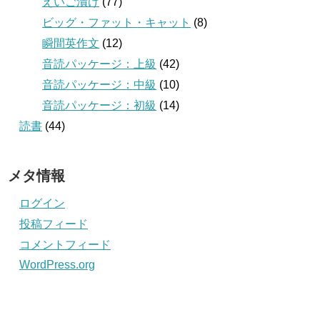
えいご漬け
(77)
ビッグ・ファット・キャット
(8)
瞬間英作文
(12)
音読パッケージ：上級
(42)
音読パッケージ：中級
(10)
音読パッケージ：初級
(14)
読書
(44)
メタ情報
ログイン
投稿フィード
コメントフィード
WordPress.org