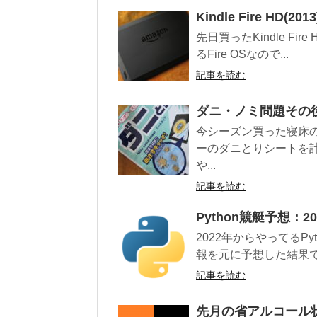
Kindle Fire HD
先日買ったKindle Fir
るFire OSなので...
記事を読む
ダニ・ノミ問題その
今シーズン買った寝床
ーのダニとりシートを
や...
記事を読む
Python競艇予想：2
2022年からやってるP
報を元に予想した結果で
記事を読む
先月の省アルコール状況(