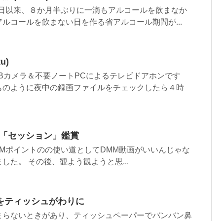
11日以来、８か月半ぶりに一滴もアルコールを飲まなか
ルコールを飲まない日を作る省アルコール期間が...
u)
Bカメラ＆不要ノートPCによるテレビドアホンです
ものように夜中の録画ファイルをチェックしたら４時
で「セッション」鑑賞
Mポイントのの使い道としてDMM動画がいいんじゃな
した。 その後、観よう観ようと思...
をティッシュがわりに
まらないときがあり、ティッシュペーパーでバンバン鼻