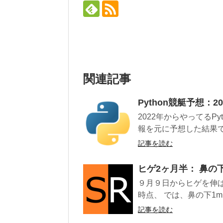
関連記事
Python競艇予想：2
2022年からやってるP
報を元に予想した結果で
記事を読む
ヒゲ2ヶ月半： 鼻の
９月９日からヒゲを伸ば
時点、 では、鼻の下1mm
記事を読む