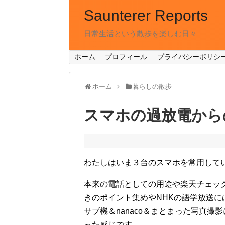
Saunterer Reports
日常生活という散歩を楽しむ日々
ホーム
プロフィール
プライバシーポリシ
ホーム
暮らしの散歩
スマホの過放電から
わたしはいま３台のスマホを常用して
本来の電話としての用途や楽天チェック
きのポイント集めやNHKの語学放送には６年前
サブ機＆nanaco＆まとまった写真撮影に
った感じです。