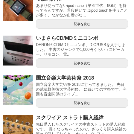
あまり使ってないipod nano（第６世代、8GB）を持
ってるんですが、普段使いではipod touchを使うこと
が多く、なかなか出番がな...
記事を読む
いまさらCD/MDミニコンポ
DENONのCD/MDミニコンポ、D-C7USBを入手しま
した。 中古のジャンクで1,000円くらい（スピーカ
ー、リモコン、電...
記事を読む
国立音楽大学芸術祭 2018
国立音楽大学芸術祭 2018に行ってきました。 先日
の武蔵野美術大学芸術祭、 に続いての学祭です。今
回も音楽関係のライブ...
記事を読む
スクワイア ストラト購入経緯
先日購入したスクワイアの中古ストラトの購入経緯
です。 長くなっちゃったので、ざっくり購入候補の
流れで記しておくと。 ヤマハ パシフィ...