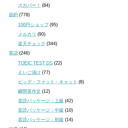
スカパー！
(84)
節約
(778)
100円ショップ
(95)
メルカリ
(90)
楽天チェック
(344)
英語
(246)
TOEIC TEST DS
(22)
えいご漬け
(77)
ビッグ・ファット・キャット
(8)
瞬間英作文
(12)
音読パッケージ：上級
(42)
音読パッケージ：中級
(10)
音読パッケージ：初級
(14)