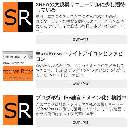
XREAの大規模リニューアルに少し期待
している
先日、本ブログをはてなブログへの移行を画策し、
はてなブログでの投稿を開始しようとした矢先にや
めたんですが、その直後の昨日、本ブログのサーバ
ー...
記事を読む
WordPress – サイトアイコンとファビ
コン
WordPressの設定で、ちょっと迷ったのでメモして
おきます。 以前はプラグインでファビコンを設定し
ていた 本サイトにファビコ...
記事を読む
ブログ移行（非独自ドメイン化）検討中
このブログは独自ドメインでXREAの無料サーバー
でWordPressを使って運用してます。 ブログ運営に
かかる費用はドメイン更新に年千...
記事を読む