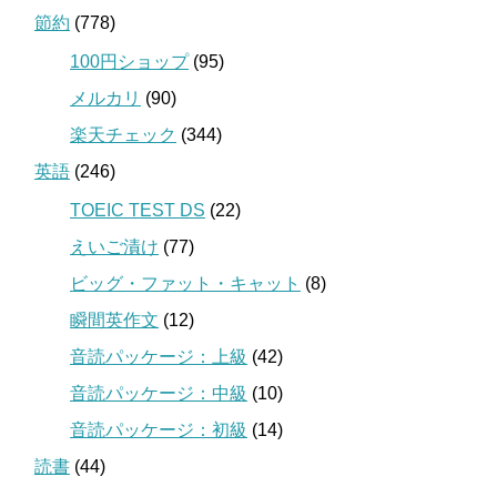
節約
(778)
100円ショップ
(95)
メルカリ
(90)
楽天チェック
(344)
英語
(246)
TOEIC TEST DS
(22)
えいご漬け
(77)
ビッグ・ファット・キャット
(8)
瞬間英作文
(12)
音読パッケージ：上級
(42)
音読パッケージ：中級
(10)
音読パッケージ：初級
(14)
読書
(44)