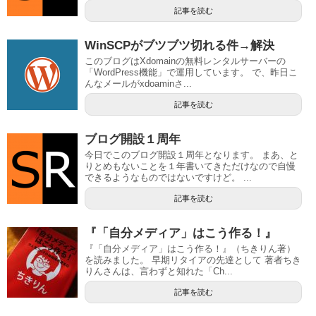
記事を読む
WinSCPがブツブツ切れる件→解決
このブログはXdomainの無料レンタルサーバーの
「WordPress機能」で運用しています。 で、昨日こ
んなメールがxdoaminさ...
記事を読む
ブログ開設１周年
今日でこのブログ開設１周年となります。 まあ、と
りとめもないことを１年書いてきただけなので自慢
できるようなものではないですけど。 ...
記事を読む
『「自分メディア」はこう作る！』
『「自分メディア」はこう作る！』（ちきりん著）
を読みました。 早期リタイアの先達として 著者ちき
りんさんは、言わずと知れた「Ch...
記事を読む