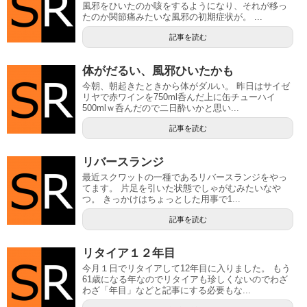
風邪をひいたのか咳をするようになり、それが移っ
たのか関節痛みたいな風邪の初期症状が。 ...
記事を読む
体がだるい、風邪ひいたかも
今朝、朝起きたときから体がダルい。 昨日はサイゼ
リヤで赤ワインを750ml呑んだ上に缶チューハイ
500mlｗ呑んだので二日酔いかと思い...
記事を読む
リバースランジ
最近スクワットの一種であるリバースランジをやっ
てます。 片足を引いた状態でしゃがむみたいなや
つ。 きっかけはちょっとした用事で1...
記事を読む
リタイア１２年目
今月１日でリタイアして12年目に入りました。 もう
61歳になる年なのでリタイアも珍しくないのでわざ
わざ「年目」などと記事にする必要もな...