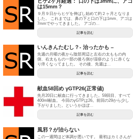
ヒゲ2ヶ月経過： 口の下は3mmに、アゴ
は15mm？
９月９日からヒゲを伸ばし始めて約２ヶ月となりま
した。 これまでは、鼻の下と口の下は1mm、アゴは
7mmでやってきました。 アゴの...
記事を読む
いんきんたむし？- 治ったかも –
先週の月曜の夜から陰部周辺と左右の太ももの内
側、右太ももの一部の後ろ側が湿疹のように赤くな
り痒くなってました。 その後、先週は...
記事を読む
献血58回め γGTP26(正常値)
先月20日に献血に行ってきました。59回目、すべて
400ml献血。 今回のγGTPは26。前回の29から少し
下がりました。というかほぼ...
記事を読む
風邪？が治らない
この一週間ほど体調が悪いです。 最初はカミさんが