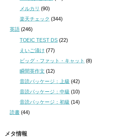
メルカリ
(90)
楽天チェック
(344)
英語
(246)
TOEIC TEST DS
(22)
えいご漬け
(77)
ビッグ・ファット・キャット
(8)
瞬間英作文
(12)
音読パッケージ：上級
(42)
音読パッケージ：中級
(10)
音読パッケージ：初級
(14)
読書
(44)
メタ情報