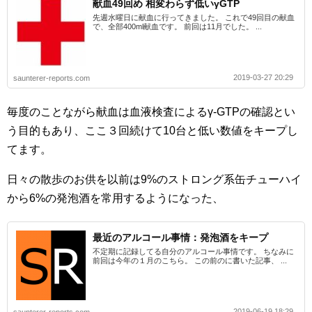
献血49回め 相変わらず低いγGTP
先週水曜日に献血に行ってきました。 これで49回目の献血
で、全部400ml献血です。 前回は11月でした。 ...
2019-03-27 20:29
saunterer-reports.com
毎度のことながら献血は血液検査によるγ-GTPの確認とい
う目的もあり、ここ３回続けて10台と低い数値をキープし
てます。
日々の散歩のお供を以前は9%のストロング系缶チューハイ
から6%の発泡酒を常用するようになった、
最近のアルコール事情：発泡酒をキープ
不定期に記録してる自分のアルコール事情です。 ちなみに
前回は今年の１月のこちら。 この前のに書いた記事、 ...
2019-06-19 18:29
saunterer-reports.com