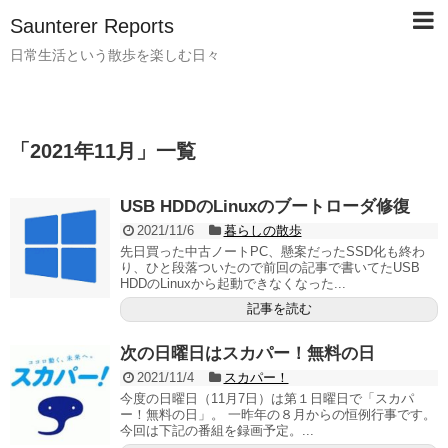
Saunterer Reports
日常生活という散歩を楽しむ日々
「
2021年11月
」
一覧
USB HDDのLinuxのブートローダ修復
2021/11/6
暮らしの散歩
先日買った中古ノートPC、懸案だったSSD化も終わ
り、ひと段落ついたので前回の記事で書いてたUSB
HDDのLinuxから起動できなくなった...
記事を読む
次の日曜日はスカパー！無料の日
2021/11/4
スカパー！
今度の日曜日（11月7日）は第１日曜日で「スカパ
ー！無料の日」。 一昨年の８月からの恒例行事です。
今回は下記の番組を録画予定。...