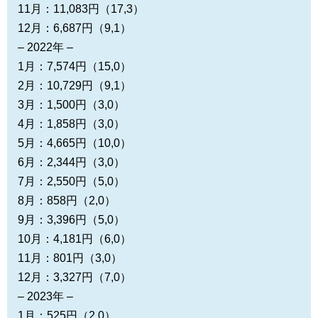
11月：11,083円（17,3）
12月：6,687円（9,1）
– 2022年 –
1月：7,574円（15,0）
2月：10,729円（9,1）
3月：1,500円（3,0）
4月：1,858円（3,0）
5月：4,665円（10,0）
6月：2,344円（3,0）
7月：2,550円（5,0）
8月：858円（2,0）
9月：3,396円（5,0）
10月：4,181円（6,0）
11月：801円（3,0）
12月：3,327円（7,0）
– 2023年 –
1月：525円（2,0）