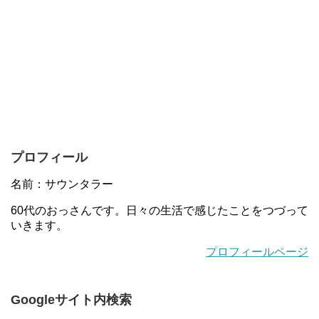
プロフィール
名前：サウンタラー
60代のおっさんです。日々の生活で感じたことをつづって
いきます。
プロフィールページ
Googleサイト内検索