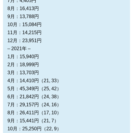
7月：4,405円
8月：16,413円
9月：13,788円
10月：15,084円
11月：14,215円
12月：23,951円
– 2021年 –
1月：15,940円
2月：18,999円
3月：13,703円
4月：14,410円（21, 33）
5月：45,349円（25, 42）
6月：21,842円（24, 38）
7月：29,157円（24, 16）
8月：26,411円（17, 10）
9月：15,441円（21, 7）
10月：25,250円（22, 9）