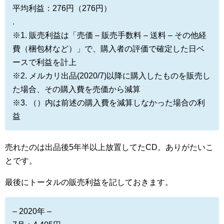
平均利益：276円（276円）
.
※1. 販売利益は「売価 – 販売手数料 – 送料 – その他経
費（梱包材など）」で、購入者の評価で確定した日ベ
ースで利益を計上
※2. メルカリ出品(2020/7)以降に購入したものを販売し
た場合、その購入費を売価から減算
※3. （）内は前述の購入費を減算しなかった場合の利
益
売れたのは出品後5年半以上放置してたCD。ありがたいこ
とです。
最後にトータルの販売利益を記しておきます。
– 2020年 –