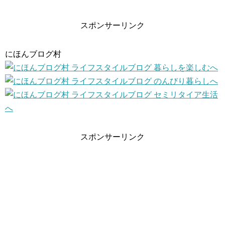
スポンサーリンク
にほんブログ村
スポンサーリンク