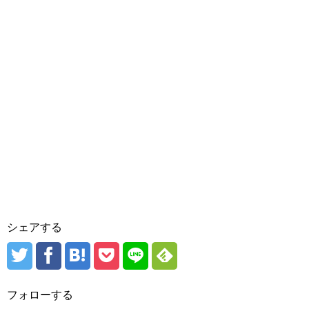
シェアする
フォローする