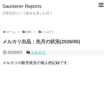
Saunterer Reports
日常生活という散歩を楽しむ日々
ホーム
節約
メルカリ
メルカリ出品：先月の状況(2026/05)
2026/6/3
メルカリ
メルカリの販売状況の個人的記録です。