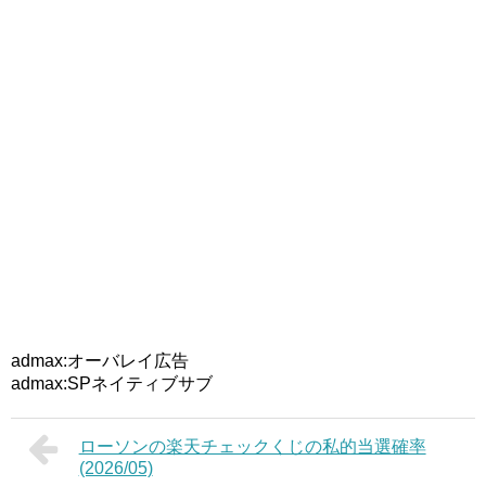
admax:オーバレイ広告
admax:SPネイティブサブ
ローソンの楽天チェックくじの私的当選確率
(2026/05)