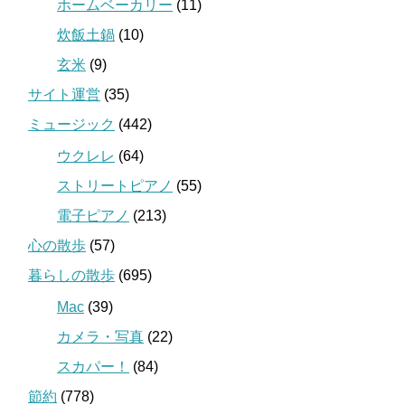
ホームベーカリー
(11)
炊飯土鍋
(10)
玄米
(9)
サイト運営
(35)
ミュージック
(442)
ウクレレ
(64)
ストリートピアノ
(55)
電子ピアノ
(213)
心の散歩
(57)
暮らしの散歩
(695)
Mac
(39)
カメラ・写真
(22)
スカパー！
(84)
節約
(778)