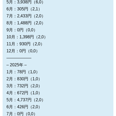
5月：3,938円（6,0）
6月：305円（2,1）
7月：2,433円（2,0）
8月：1,488円（2,0）
9月：0円（0,0）
10月：1,398円（2,0）
11月：930円（2,0）
12月：0円（0,0）
——————
– 2025年 –
1月：78円（1,0）
2月：830円（1,0）
3月：732円（2,0）
4月：672円（1,0）
5月：4,737円（2,0）
6月：426円（2,0）
7月：0円（0,0）