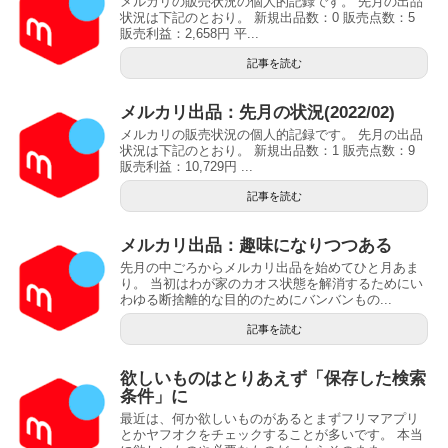
メルカリの販売状況の個人的記録です。 先月の出品
状況は下記のとおり。 新規出品数：0 販売点数：5
販売利益：2,658円 平...
記事を読む
メルカリ出品：先月の状況(2022/02)
メルカリの販売状況の個人的記録です。 先月の出品
状況は下記のとおり。 新規出品数：1 販売点数：9
販売利益：10,729円 ...
記事を読む
メルカリ出品：趣味になりつつある
先月の中ごろからメルカリ出品を始めてひと月あま
り。 当初はわが家のカオス状態を解消するためにい
わゆる断捨離的な目的のためにバンバンもの...
記事を読む
欲しいものはとりあえず「保存した検索
条件」に
最近は、何か欲しいものがあるとまずフリマアプリ
とかヤフオクをチェックすることが多いです。 本当