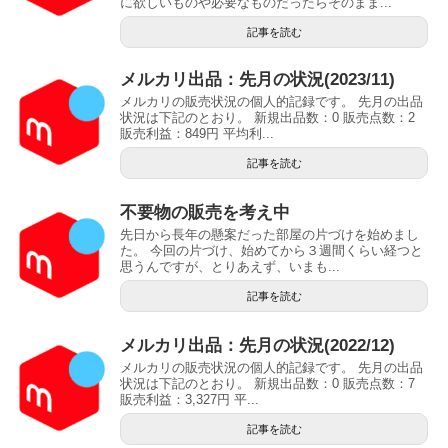
に欲しいものや必要なものだったらそのまま...
記事を読む
メルカリ出品：先月の状況(2023/11)
メルカリの販売状況の個人的記録です。 先月の出品
状況は下記のとおり。 新規出品数：0 販売点数：2
販売利益：849円 平均利...
記事を読む
不要物の販売を考え中
先日から長年の懸案だった部屋の片づけを始めまし
た。 今回の片づけ、始めてから３週間くらい経つと
思うんですが、とりあえず、いまも...
記事を読む
メルカリ出品：先月の状況(2022/12)
メルカリの販売状況の個人的記録です。 先月の出品
状況は下記のとおり。 新規出品数：0 販売点数：7
販売利益：3,327円 平...
記事を読む