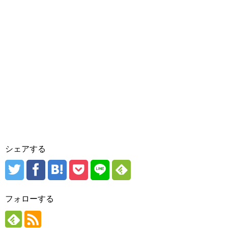
シェアする
フォローする