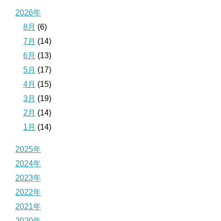
2026年
8月
(6)
7月
(14)
6月
(13)
5月
(17)
4月
(15)
3月
(19)
2月
(14)
1月
(14)
2025年
2024年
2023年
2022年
2021年
2020年