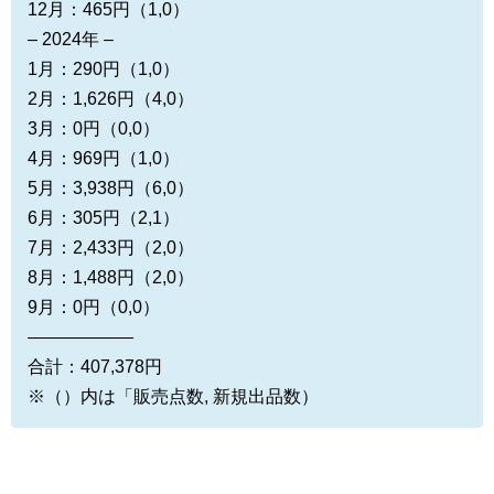
12月：465円（1,0）
– 2024年 –
1月：290円（1,0）
2月：1,626円（4,0）
3月：0円（0,0）
4月：969円（1,0）
5月：3,938円（6,0）
6月：305円（2,1）
7月：2,433円（2,0）
8月：1,488円（2,0）
9月：0円（0,0）
——————
合計：407,378円
※（）内は「販売点数, 新規出品数）