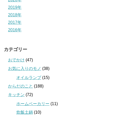
2019年
2018年
2017年
2016年
カテゴリー
おでかけ
(47)
お気に入りのモノ
(38)
オイルランプ
(15)
からだのこと
(188)
キッチン
(72)
ホームベーカリー
(11)
炊飯土鍋
(10)