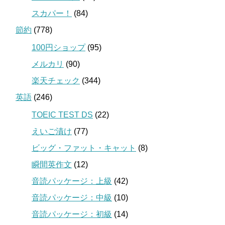
スカパー！
(84)
節約
(778)
100円ショップ
(95)
メルカリ
(90)
楽天チェック
(344)
英語
(246)
TOEIC TEST DS
(22)
えいご漬け
(77)
ビッグ・ファット・キャット
(8)
瞬間英作文
(12)
音読パッケージ：上級
(42)
音読パッケージ：中級
(10)
音読パッケージ：初級
(14)