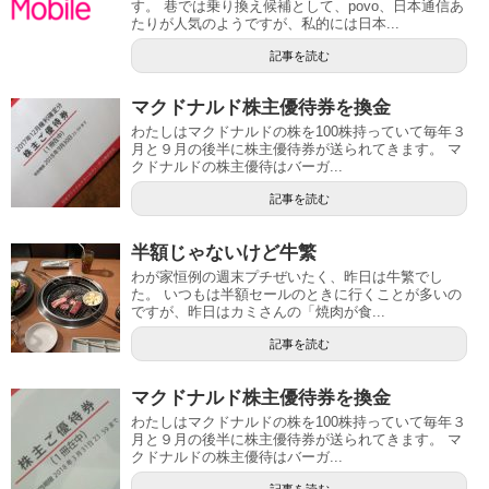
す。 巷では乗り換え候補として、povo、日本通信あ
たりが人気のようですが、私的には日本...
記事を読む
マクドナルド株主優待券を換金
わたしはマクドナルドの株を100株持っていて毎年３
月と９月の後半に株主優待券が送られてきます。 マ
クドナルドの株主優待はバーガ...
記事を読む
半額じゃないけど牛繁
わが家恒例の週末プチぜいたく、昨日は牛繁でし
た。 いつもは半額セールのときに行くことが多いの
ですが、昨日はカミさんの「焼肉が食...
記事を読む
マクドナルド株主優待券を換金
わたしはマクドナルドの株を100株持っていて毎年３
月と９月の後半に株主優待券が送られてきます。 マ
クドナルドの株主優待はバーガ...