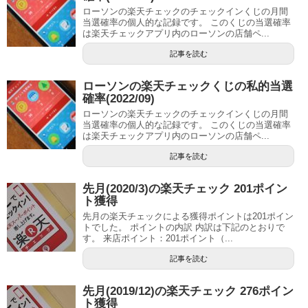
ローソンの楽天チェックのチェックインくじの月間
当選確率の個人的な記録です。 このくじの当選確率
は楽天チェックアプリ内のローソンの店舗ペ...
記事を読む
ローソンの楽天チェックくじの私的当選
確率(2022/09)
ローソンの楽天チェックのチェックインくじの月間
当選確率の個人的な記録です。 このくじの当選確率
は楽天チェックアプリ内のローソンの店舗ペ...
記事を読む
先月(2020/3)の楽天チェック 201ポイン
ト獲得
先月の楽天チェックによる獲得ポイントは201ポイン
トでした。 ポイントの内訳 内訳は下記のとおりで
す。 来店ポイント：201ポイント（...
記事を読む
先月(2019/12)の楽天チェック 276ポイン
ト獲得