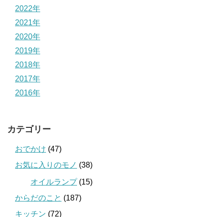
2022年
2021年
2020年
2019年
2018年
2017年
2016年
カテゴリー
おでかけ
(47)
お気に入りのモノ
(38)
オイルランプ
(15)
からだのこと
(187)
キッチン
(72)