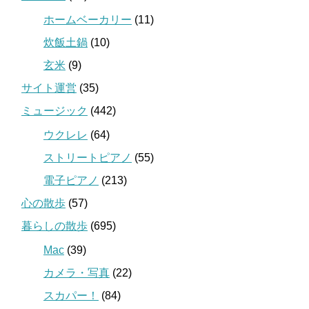
ホームベーカリー
(11)
炊飯土鍋
(10)
玄米
(9)
サイト運営
(35)
ミュージック
(442)
ウクレレ
(64)
ストリートピアノ
(55)
電子ピアノ
(213)
心の散歩
(57)
暮らしの散歩
(695)
Mac
(39)
カメラ・写真
(22)
スカパー！
(84)