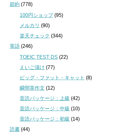
節約
(778)
100円ショップ
(95)
メルカリ
(90)
楽天チェック
(344)
英語
(246)
TOEIC TEST DS
(22)
えいご漬け
(77)
ビッグ・ファット・キャット
(8)
瞬間英作文
(12)
音読パッケージ：上級
(42)
音読パッケージ：中級
(10)
音読パッケージ：初級
(14)
読書
(44)