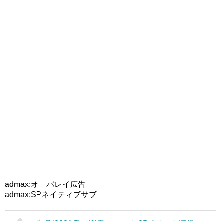
admax:オーバレイ広告
admax:SPネイティブサブ