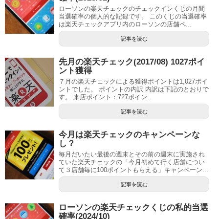
ローソンの楽天チェックのチェックインくじの月間
当選確率の個人的な記録です。 このくじの当選確率
は楽天チェックアプリ内のローソンの店舗ペ...
記事を読む
先月の楽天チェック(2017/08) 1027ポイ
ント獲得
７月の楽天チェックによる獲得ポイントは1,027ポイ
ントでした。 ポイントの内訳 内訳は下記のとおりで
す。 来店ポイント：727ポイン...
記事を読む
今月は楽天チェックのキャンペーンな
し？
毎月だいたい最後の週末とその前の週末に実施され
ていた楽天チェックの「今月初めて行く店舗につい
て３店舗毎に100ポイントもらえる」キャンペーン...
記事を読む
ローソンの楽天チェックくじの私的当選
確率(2024/10)