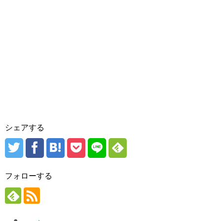
シェアする
フォローする