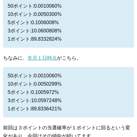
50ポイント:0.0010060%
10ポイント:0.0050300%
5ポイント:0.1006008%
3ポイント:10.0600808%
1ポイント:89.8332824%
ちなみに、
先月１日時点
がこちら。
50ポイント:0.0010060%
10ポイント:0.0050299%
5ポイント:0.1005972%
3ポイント:10.0597248%
1ポイント:89.8336421%
前回は３ポイントの当選確率が１ポイントに回るという変
化があり、今回はその傾向が続いてます。