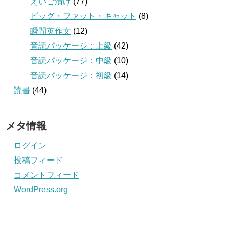
えいご漬け
(77)
ビッグ・ファット・キャット
(8)
瞬間英作文
(12)
音読パッケージ：上級
(42)
音読パッケージ：中級
(10)
音読パッケージ：初級
(14)
読書
(44)
メタ情報
ログイン
投稿フィード
コメントフィード
WordPress.org