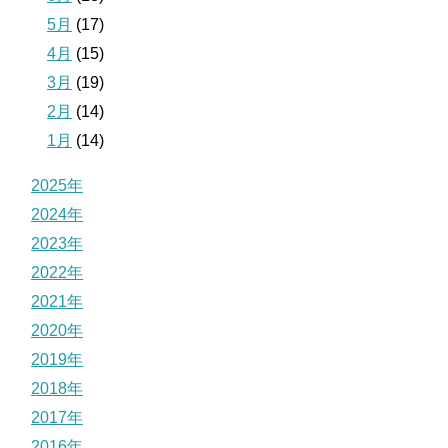
5月
(17)
4月
(15)
3月
(19)
2月
(14)
1月
(14)
2025年
2024年
2023年
2022年
2021年
2020年
2019年
2018年
2017年
2016年