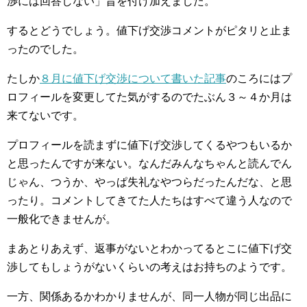
渉には回答しない」旨を付け加えました。
するとどうでしょう。値下げ交渉コメントがピタリと止ま
ったのでした。
たしか
８月に値下げ交渉について書いた記事
のころにはプ
ロフィールを変更してた気がするのでたぶん３～４か月は
来てないです。
プロフィールを読まずに値下げ交渉してくるやつもいるか
と思ったんですが来ない。なんだみんなちゃんと読んでん
じゃん、つうか、やっぱ失礼なやつらだったんだな、と思
ったり。コメントしてきてた人たちはすべて違う人なので
一般化できませんが。
まあとりあえず、返事がないとわかってるとこに値下げ交
渉してもしょうがないくらいの考えはお持ちのようです。
一方、関係あるかわかりませんが、同一人物が同じ出品に