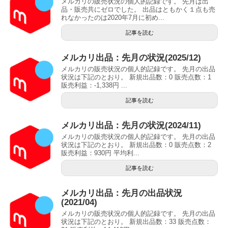
メルカリの販売状況の個人的記録です。 先月は出
品・販売共にゼロでした。 出品はともかく１点も売
れなかったのは2020年7月に初め...
記事を読む
メルカリ出品：先月の状況(2025/12)
メルカリの販売状況の個人的記録です。 先月の出品
状況は下記のとおり。 新規出品数：0 販売点数：1
販売利益：-1,338円 ...
記事を読む
メルカリ出品：先月の状況(2024/11)
メルカリの販売状況の個人的記録です。 先月の出品
状況は下記のとおり。 新規出品数：0 販売点数：2
販売利益：930円 平均利...
記事を読む
メルカリ出品：先月の出品状況
(2021/04)
メルカリの販売状況の個人的記録です。 先月の出品
状況は下記のとおり。 新規出品数：33 販売点数：