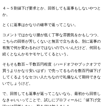
４～５割値下げ要求とか、回答しても返事もしないやつと
か。
とくに返事はかなりの確率で返ってこない。
コメントではかなり腰が低く丁寧な雰囲気をかもしつつ、
こちらの回答が芳しくないと無言で立ち去る。別に返事の
有無で何か変わるわけではないのでいいんだけど、何回も
続くとなんかモヤモヤしてくるという。
そもそも数百～千数百円程度（ハードオフやブックオフで
買うよりかなり安いはず）で売ってるものを数百円値下げ
してくるようなセコい人たちなので礼儀なんて期待できな
いでしょうけど。
で、回答しても返事が返ってこないなら、最初から回答し
なきゃいいってことで、試しにプロフィールに「値下げ交