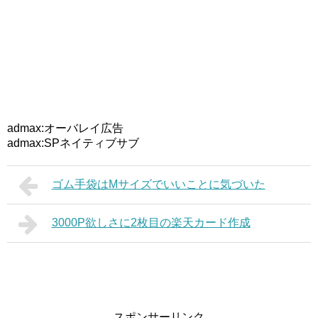
admax:オーバレイ広告
admax:SPネイティブサブ
ゴム手袋はMサイズでいいことに気づいた
3000P欲しさに2枚目の楽天カード作成
スポンサーリンク