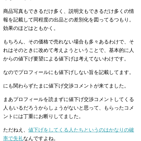
商品写真もできるだけ多く、説明文もできるだけ多くの情
報を記載して同程度の出品との差別化を図ってるつもり。
効果のほどはともかく。
もちろん、その価格で売れない場合も多々あるわけで、そ
れはそのときに改めて考えようということで、基本的に人
からの値下げ要望による値下げは考えてないわけです。
なのでプロフィールにも値下げしない旨を記載してます。
にも関わらずたまに値下げ交渉コメントが来てました。
まあプロフィールを読まずに値下げ交渉コメントしてくる
人もいるだろうからしょうがないと思って、もらったコメ
ントには丁重にお断りしてました。
ただねえ、
値下げをしてくる人たちというのはかなりの確
率で失礼
なんですよね。