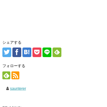
シェアする
フォローする
saunterer