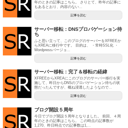
年のときの記事はこちら。 さりとて、昨年の記事に
もあるとおり、内容のない...
記事を読む
サーバー移転：DNSプロパゲーション待
ち
ふと思い立って、このブログのサーバーをXFREEか
らXREAに移行中です。 目的は、 ・常時SSL化 ・
Wordpressバージョ...
記事を読む
サーバー移転：完了＆移転の経緯
XFREEからXREAにこのブログのサーバー移行を実
施して、昨日からDNSのプロパゲーション待ちの状
態だったんですが、概ね浸透したようなので...
記事を読む
ブログ開設５周年
今日でブログ開設５周年となりました。 前回、４周
年のときの記事はこちら。 この時点の記事数が
1,270、昨日時点での記事数は1,...