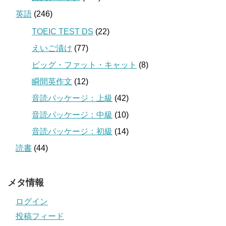
英語
(246)
TOEIC TEST DS
(22)
えいご漬け
(77)
ビッグ・ファット・キャット
(8)
瞬間英作文
(12)
音読パッケージ：上級
(42)
音読パッケージ：中級
(10)
音読パッケージ：初級
(14)
読書
(44)
メタ情報
ログイン
投稿フィード