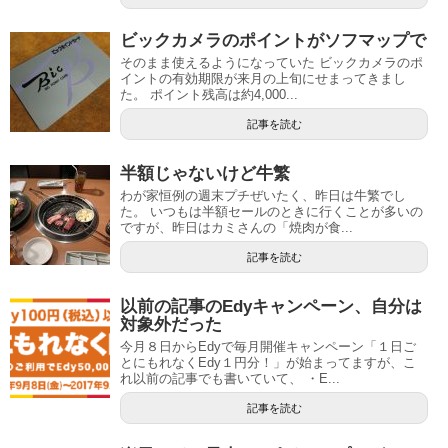
ビックカメラのポイントがソフマップで
そのまま使えるようになっていた ビックカメラのポ
イントの有効期限が来月の上旬にせまってきまし
た。 ポイント残高は約4,000...
記事を読む
半額じゃないけど牛繁
わが家恒例の週末プチぜいたく、昨日は牛繁でし
た。 いつもは半額セールのときに行くことが多いの
ですが、昨日はカミさんの「焼肉が食...
記事を読む
以前の記事のEdyキャンペーン、自分は
対象外だった
今月８日からEdyで毎月開催キャンペーン「１日ご
とにもれなくEdy１円分！」が始まってますが、こ
れ以前の記事でも書いていて、 ・E...
記事を読む