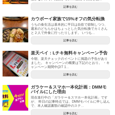
記事を読む
カウボーイ家族で15%オフの気分転換
うちの食生活は基本的に平日は自炊で節制しつつ、
週末のどちらかはちょっとした気分転換でカミさん
と２人で外食に行ったりします。 いつも...
記事を読む
楽天ペイ：Lチキ無料キャンペーン予告
今朝、楽天チェックのイベントに掲題の予告があり
ました。 キャンペーンの概要は下記のとおり。 ・キ
ャンペーン期間中(2/7 1...
記事を読む
ガラケー＆スマホ一本化計画：DMMモ
バイルにした理由
現在進行中の「ガラケー＆スマホ一本化計画」です
が、 昨日の記事時点では、DMMモバイルに申し込ん
で、本人確認書類の確認中のステ...
記事を読む