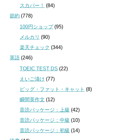
スカパー！
(84)
節約
(778)
100円ショップ
(95)
メルカリ
(90)
楽天チェック
(344)
英語
(246)
TOEIC TEST DS
(22)
えいご漬け
(77)
ビッグ・ファット・キャット
(8)
瞬間英作文
(12)
音読パッケージ：上級
(42)
音読パッケージ：中級
(10)
音読パッケージ：初級
(14)