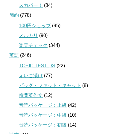
スカパー！
(84)
節約
(778)
100円ショップ
(95)
メルカリ
(90)
楽天チェック
(344)
英語
(246)
TOEIC TEST DS
(22)
えいご漬け
(77)
ビッグ・ファット・キャット
(8)
瞬間英作文
(12)
音読パッケージ：上級
(42)
音読パッケージ：中級
(10)
音読パッケージ：初級
(14)