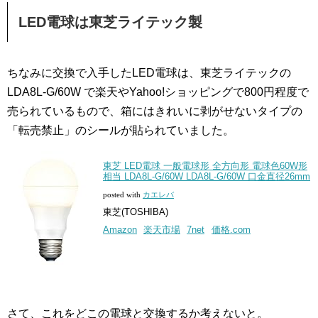
LED電球は東芝ライテック製
ちなみに交換で入手したLED電球は、東芝ライテックの
LDA8L-G/60W で楽天やYahoo!ショッピングで800円程度で
売られているもので、箱にはきれいに剥がせないタイプの
「転売禁止」のシールが貼られていました。
東芝 LED電球 一般電球形 全方向形 電球色60W形
相当 LDA8L-G/60W LDA8L-G/60W 口金直径26mm
posted with
カエレバ
東芝(TOSHIBA)
Amazon
楽天市場
7net
価格.com
さて、これをどこの電球と交換するか考えないと。