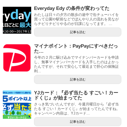
Everyday Edy の条件が変わってた
わたしは日々の夕方の散歩の途中で缶チューハイを
買って公園や駅前などでぼんやり人の流れを見なが
らチビりチビりやるのが日課になってます。 ...
記事を読む
マイナポイント：PayPayにすべきだっ
た…
今年の２月に駆け込みでマイナンバーカードを申請
し、無事マイナンバーカードを入手したのはよかっ
たんですが、それで安心して最近まで肝心の保険証
利...
記事を読む
YJカード：『必ず当たる すごい！カー
ドくじ』が始まってた
さっき気づいたんですが、今週月曜日から『必ず当
たる すごい！カードくじ』が始まってたんですね。
キャンペーン内容は、YJカード...
記事を読む