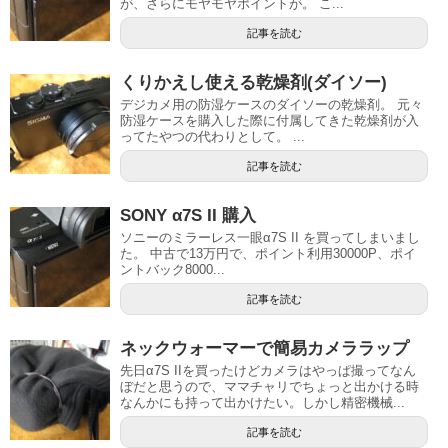
が、さらにモヤモヤポイントが。 こ...
記事を読む
くりかえし使える乾燥剤(ダイソー)
デジカメ用の防湿ケースのダイソーの乾燥剤。 元々
防湿ケースを購入した際に付属してきた乾燥剤が入
ってたやつの代わりとして。 ...
記事を読む
SONY α7S II 購入
ソニーのミラーレス一眼α7S II を買ってしまいまし
た。 中古で13万円で、ポイント利用30000P、ポイ
ントバック8000...
記事を読む
ネックウォーマーで簡易カメララップ
先日α7S IIを買ったけどカメラはやっぱ撮ってなん
ぼだと思うので、ママチャリでちょっと出かける時
なんかにも持って出かけたい。しかし精密機械...
記事を読む