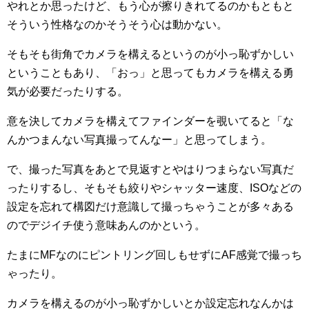
やれとか思ったけど、もう心が擦りきれてるのかもともと
そういう性格なのかそうそう心は動かない。
そもそも街角でカメラを構えるというのが小っ恥ずかしい
ということもあり、「おっ」と思ってもカメラを構える勇
気が必要だったりする。
意を決してカメラを構えてファインダーを覗いてると「な
んかつまんない写真撮ってんなー」と思ってしまう。
で、撮った写真をあとで見返すとやはりつまらない写真だ
ったりするし、そもそも絞りやシャッター速度、ISOなどの
設定を忘れて構図だけ意識して撮っちゃうことが多々ある
のでデジイチ使う意味あんのかという。
たまにMFなのにピントリング回しもせずにAF感覚で撮っち
ゃったり。
カメラを構えるのが小っ恥ずかしいとか設定忘れなんかは