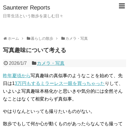
Saunterer Reports
日常生活という散歩を楽しむ日々
ホーム
暮らしの散歩
カメラ・写真
写真趣味について考える
2026/1/7
カメラ・写真
昨年夏頃から
写真趣味の真似事のようなことを始めて、先
日は1
3万円もするミラーレス一眼を買っちゃった
りして、
いよいよ写真趣味本格化かと思いきや気分的には全然そん
なことはなくて相変わらず真似事。
やはりなんといっても撮りたいものがない。
散歩でもして何か心が動くものがあったらなんでも撮って