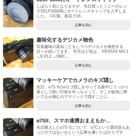
しばらく前になりますが、先日買ったソニーのレン
ズSELP1650用にオートレンズキャップを入手しま
した。 JJC製。新品で18...
記事を読む
趣味化するデジカメ物色
写真趣味の真似ごとをしつつデジカメを物色する
日々が続いてます。 半月ほど前は、 PENTAX MX-1
→E-PL3 →DMC-...
記事を読む
マッキーケアでカメラのキズ隠し
先日、α7S IIのαロゴ隠しをやってる最中にうっかり
落として軽い打痕を作っちゃって、そこが銀色に輝
いて心が痛むのでマジックで隠すことに。 ...
記事を読む
α7SII、スマホ連携おまえもか…
先日購入したα7S IIについて、α7Cという選択肢もあ
ったのではないかという記事を書いたばかりです